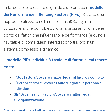
In tal senso, può essere di grande aiuto pratico il
modello
dei Performance Inflencing Factors (PIFs)
. Si tratta di un
approccio utilizzato nell’ambito Health&Safety, ma
utilizzabile anche con obiettivi di analisi più ampi, che tiene
conto dei fattori che influenzano le performance (e quindi i
risultati) e di come questi interagiscono tra loro in un
sistema complesso e dinamico.
Il modello PIFs individua
3 famiglie di fattori di cui tenere
conto
:
I “
Job factors
”, ovvero i fattori legati al lavoro / compito
I “
Person factors
”, ovvero i fattori legati alla persona /
individuo
Gli “
Organization Factors
”, ovvero i fattori legati
all’organizzazione
Nello specifico, i
fattori legati al lavoro
possono essere,