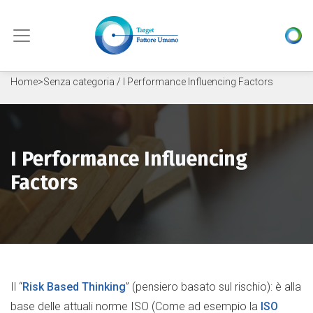
Skip to content
Home
>
Senza categoria
/ I Performance Influencing Factors
I Performance Influencing
Factors
Il “
Risk Based Thinking
” (pensiero basato sul rischio): è alla
base delle attuali norme ISO (Come ad esempio la
ISO